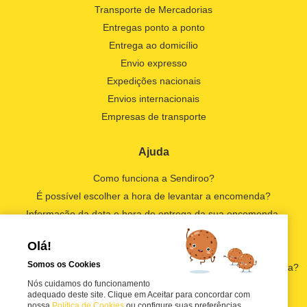
Transporte de Mercadorias
Entregas ponto a ponto
Entrega ao domicílio
Envio expresso
Expedições nacionais
Envios internacionais
Empresas de transporte
Ajuda
Como funciona a Sendiroo?
É possível escolher a hora de levantar a encomenda?
Informação da data e hora de entrega da sua encomenda.
Por que é que não posso descarregar as etiquetas?
Olá!
Como descarregar faturas?
Somos os Cookies
E se eu não estivesse em casa quando recolherem a encomenda?
Nós cuidamos do funcionamento
adequado deste site. Clique em Aceitar para concordar com
nossa
Política de Cookies
ou configure suas preferências.